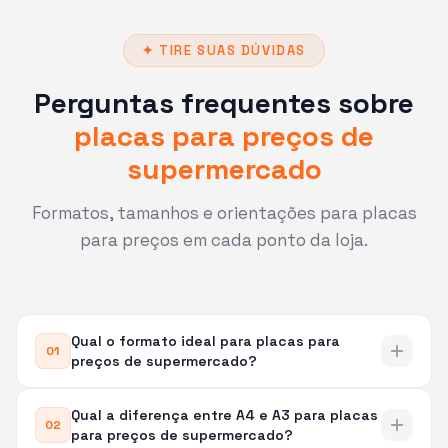
✦ TIRE SUAS DÚVIDAS
Perguntas frequentes sobre
placas para preços de
supermercado
Formatos, tamanhos e orientações para placas
para preços em cada ponto da loja.
Qual o formato ideal para placas para
01
preços de supermercado?
Qual a diferença entre A4 e A3 para placas
O formato mais usado para placas para
02
para preços de supermercado?
preços de supermercado é o A4 retrato