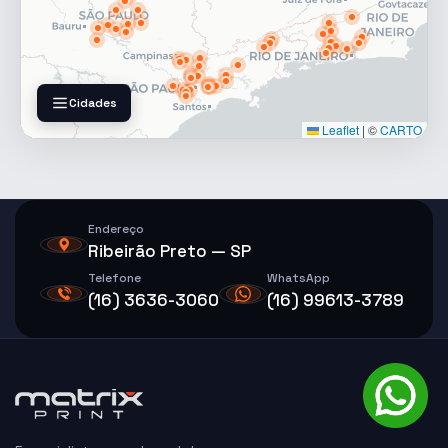
Cidades
Leaflet
|
©
CARTO
Endereço
Ribeirão Preto — SP
Telefone
WhatsApp
(16) 3636-3060
(16) 99613-3789