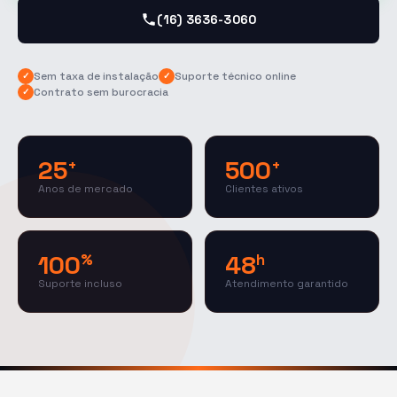
(16) 3636-3060
Sem taxa de instalação
Suporte técnico online
✓
✓
Contrato sem burocracia
✓
25
500
+
+
Anos de mercado
Clientes ativos
100
48
%
h
Suporte incluso
Atendimento garantido