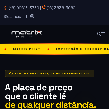
(16) 99613-3789
|
(16) 3636-3060
Siga-nos:
 PRINT
IMPRESSÃO ULTRARRÁPIDA
SOLU
◆
◆
🏷️ PLACAS PARA PREÇOS DE SUPERMERCADO
A placa de preço
que o cliente lê
de qualquer distância.