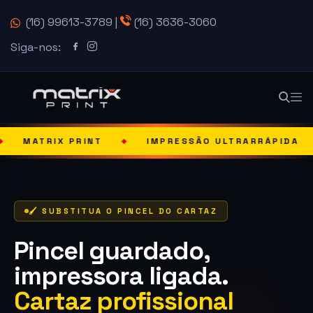
(16) 99613-3789
|
(16) 3636-3060
Siga-nos:
RINT
IMPRESSÃO ULTRARRÁPIDA
SOLUÇÃO
◆
◆
🖌️ SUBSTITUA O PINCEL DO CARTAZ
Pincel guardado,
impressora ligada.
Cartaz profissional