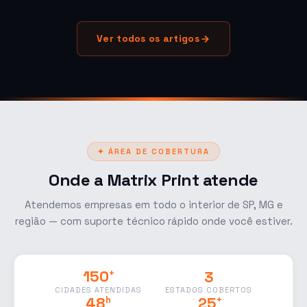
Ver todos os artigos
✦ ÁREA DE COBERTURA
Onde a Matrix Print atende
Atendemos empresas em todo o interior de SP, MG e
região — com suporte técnico rápido onde você estiver.
3
150
+
ESTADOS COBERTOS
CIDADES ATENDIDAS
48
25
h
+