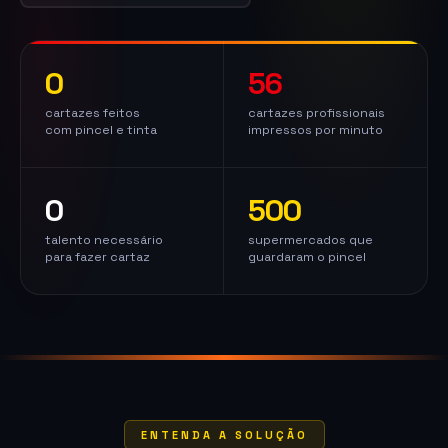
0
56
cartazes feitos
cartazes profissionais
com pincel e tinta
impressos por minuto
0
500
talento necessário
supermercados que
para fazer cartaz
guardaram o pincel
ENTENDA A SOLUÇÃO