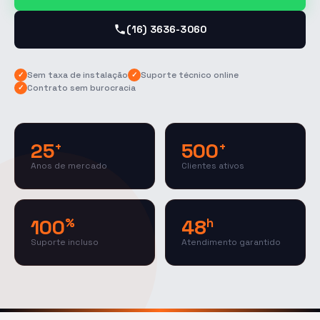
(16) 3636-3060
Sem taxa de instalação
Suporte técnico online
✓
✓
Contrato sem burocracia
✓
25
500
+
+
Anos de mercado
Clientes ativos
100
48
%
h
Suporte incluso
Atendimento garantido