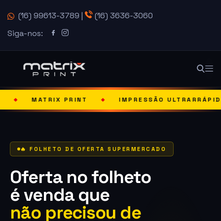
(16) 99613-3789
|
(16) 3636-3060
Siga-nos:
X PRINT
IMPRESSÃO ULTRARRÁPIDA
SOLU
◆
◆
🔥 FOLHETO DE OFERTA SUPERMERCADO
Oferta no folheto
é venda que
não precisou de