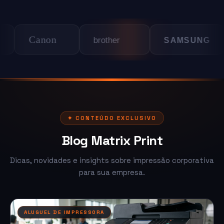
Canon
LEX
brother
SAMSUNG
✦ CONTEÚDO EXCLUSIVO
Blog Matrix Print
Dicas, novidades e insights sobre impressão corporativa
para sua empresa.
ALUGUEL DE IMPRESSORA