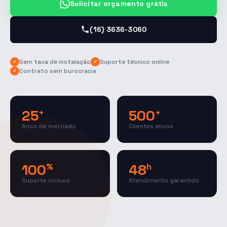
Solicitar orçamento grátis
(16) 3636-3060
Sem taxa de instalação
Suporte técnico online
✓
✓
Contrato sem burocracia
✓
25
500
+
+
Anos de mercado
Clientes ativos
100
48
%
h
Suporte incluso
Atendimento garantido