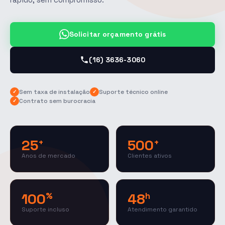
Solicitar orçamento grátis
(16) 3636-3060
Sem taxa de instalação
Suporte técnico online
✓
✓
Contrato sem burocracia
✓
25
500
+
+
Anos de mercado
Clientes ativos
100
48
%
h
Suporte incluso
Atendimento garantido