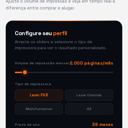
Ajuste o volume de impressão e veja em tempo real a
diferença entre comprar e alugar.
Configure seu
perfil
Arraste os sliders e selecione o tipo de
impressora para ver o resultado personalizado.
2.000 páginas/mês
Volume de impressão mensal
Tipo de impressora
Laser P&B
Laser Colorida
Multifuncional
A3
36 meses
Prazo de uso